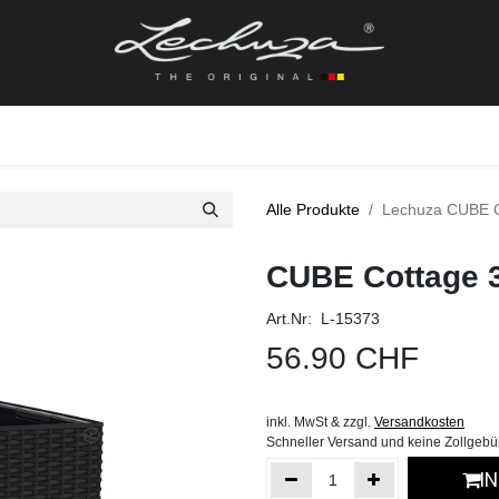
gefässe
Zubehör + Ersatzteile
Topf + Pflanze
Pfla
Alle Produkte
Lechuza CUBE C
CUBE Cottage 3
Art.Nr: L-15373
56.90
CHF
inkl. MwSt & zzgl.
Versandkosten
Schneller Versand und keine Zollgeb
I