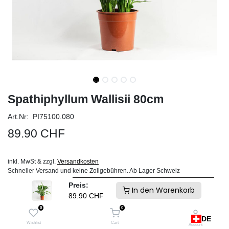
Spathiphyllum Wallisii 80cm
Art.Nr: PI75100.080
89.90
CHF
inkl. MwSt & zzgl.
Versandkosten
Schneller Versand und keine Zollgebühren. Ab Lager Schweiz
Preis:
IN DEN WARENKORB
In den Warenkorb
89.90
CHF
0
0
Auf die Wunschliste
DE
Wishlist
Cart
Account