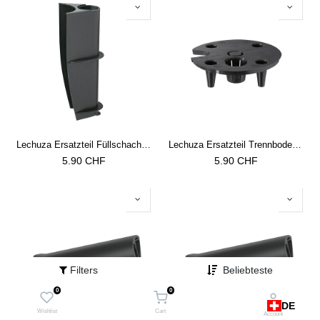
Lechuza Ersatzteil Füllschacht zu Classico 28 Premium/Color
Lechuza Ersatzteil Trennboden zu Classico 28 Premium/Color
5.90
CHF
5.90
CHF
Filters
Beliebteste
0
0
DE
Wishlist
Cart
Account