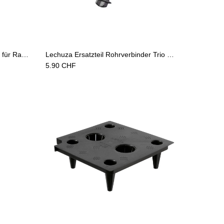
Add to Cart
Lechuza Ersatzteil Spring 2 Loch für Rankgitter 40 schwarz
Lechuza Ersatzteil Rohrverbinder Trio Cottage 30/40 Rankgitter
5.90
CHF