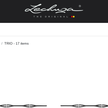
gefässe
Zubehör + Ersatzteile
Topf + Pflanze
Pfla
TRIO
- 17 items