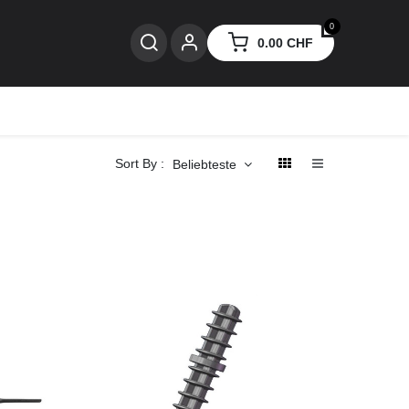
0
0.00
CHF
nzen
Sort By :
Beliebteste