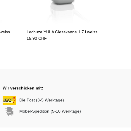
Add to Cart
Lechuza YULA Giesskanne 1,7 l weiss grün seidenmatt
Lechuza YULA Giesskanne 1,7 l weiss grau seidenmatt
15.90
CHF
Wir verschicken mit:
Die Post (3-5 Werktage)
Möbel-Spedition (5-10 Werktage)