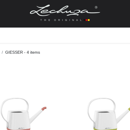
gefässe
Zubehör + Ersatzteile
Topf + Pflanze
Pfla
GIESSER
- 4 items