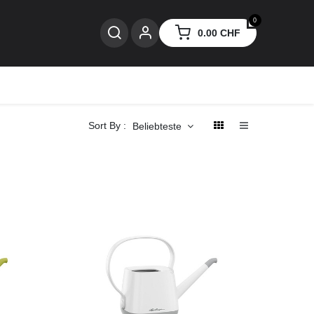
0
0.00
CHF
nzen
Sort By :
Beliebteste