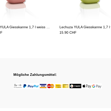
Add to Cart
Add to Cart
Lechuza YULA Giesskanne 1,7 l weiss pearl rose seidenmatt
F
15.90
CHF
Mögliche Zahlungsmittel: