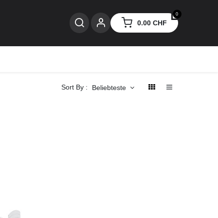
0
0.00
CHF
nzen
Sort By :
Beliebteste