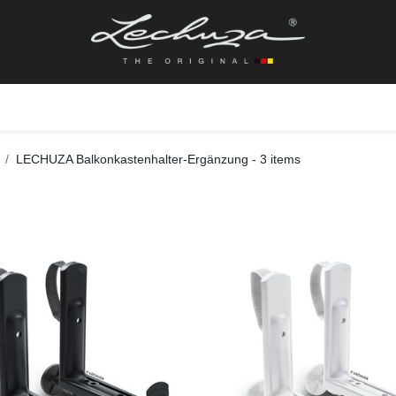
gefässe
Zubehör + Ersatzteile
Topf + Pflanze
Pfla
LECHUZA Balkonkastenhalter-Ergänzung
- 3 items