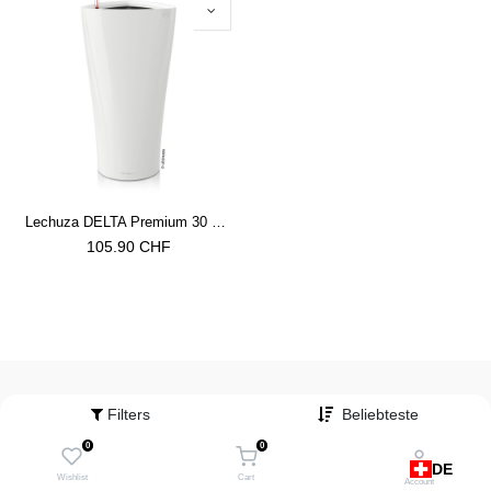
Lechuza DELTA Premium 30 weiss hochglanz
105.90
CHF
Filters
Beliebteste
Service-Hotline
+ 41 31 555 79 79
0
0
DE
Wishlist
Cart
Zum Kontaktformular
Account