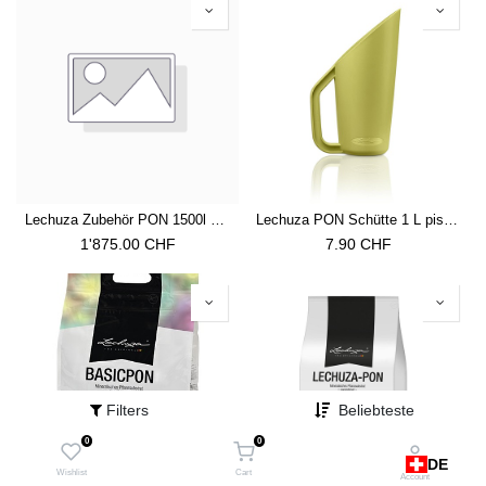
Lechuza Zubehör PON 1500l Big Pack (Menge in Kilo) Granulat Neutral
Lechuza PON Schütte 1 L pistaziengrün
1'875.00
CHF
7.90
CHF
Filters
Beliebteste
0
0
DE
Wishlist
Cart
Account