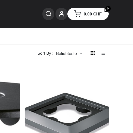
0
0.00
CHF
nzen
Sort By :
Beliebteste