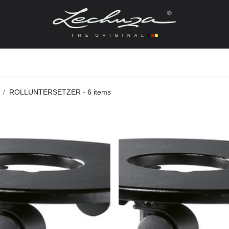
gefässe
Zubehör + Ersatzteile
Topf + Pflanze
Pfla
ROLLUNTERSETZER
- 6 items