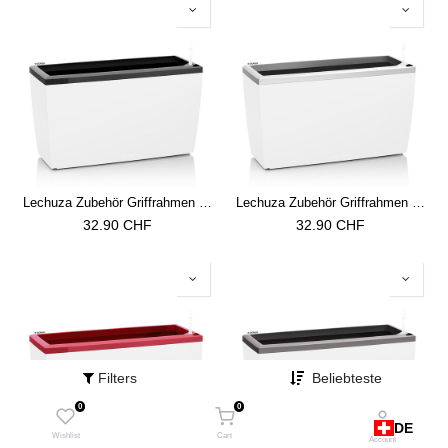
Lechuza Zubehör Griffrahmen zu CARARO schwarz hochglanz
Lechuza Zubehör Griffrahmen zu CARARO silber metallic
32.90
CHF
32.90
CHF
Filters
Beliebteste
0
0
DE
Wishlist
Cart
Account