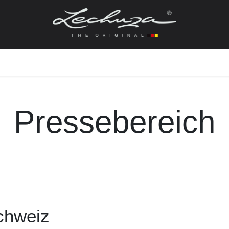
gefässe
Zubehör + Ersatzteile
Topf + Pflanze
Pfla
Pressebereich
chweiz