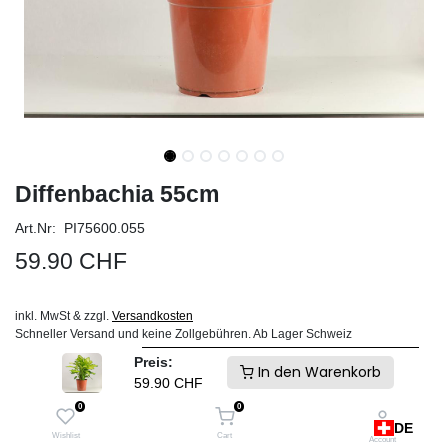
Diffenbachia 55cm
Art.Nr: PI75600.055
59.90
CHF
inkl. MwSt & zzgl.
Versandkosten
Schneller Versand und keine Zollgebühren. Ab Lager Schweiz
Preis:
IN DEN WARENKORB
In den Warenkorb
59.90
CHF
0
0
Auf die Wunschliste
DE
Wishlist
Cart
Account