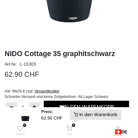
NIDO Cottage 35 graphitschwarz
Art.Nr: L-15303
62.90
CHF
inkl. MwSt & zzgl.
Versandkosten
Schneller Versand und keine Zollgebühren. Ab Lager Schweiz
IN DEN WARENKORB
Preis:
In den Warenkorb
62.90
CHF
Auf die Wunschliste
0
0
DE
Wishlist
Cart
Account