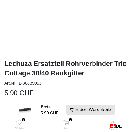
Lechuza Ersatzteil Rohrverbinder Trio
Cottage 30/40 Rankgitter
Art.Nr: L-30839053
5.90
CHF
Preis:
In den Warenkorb
inkl. MwSt & zzgl.
Versandkosten
5.90
CHF
Schneller Versand und keine Zollgebühren. Ab Lager Schweiz
0
0
IN DEN WARENKORB
DE
Wishlist
Cart
Account