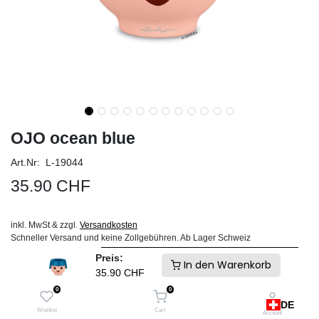
OJO ocean blue
Art.Nr: L-19044
35.90
CHF
inkl. MwSt & zzgl.
Versandkosten
Schneller Versand und keine Zollgebühren. Ab Lager Schweiz
Preis:
IN DEN WARENKORB
In den Warenkorb
35.90
CHF
0
0
Auf die Wunschliste
DE
Wishlist
Cart
Account