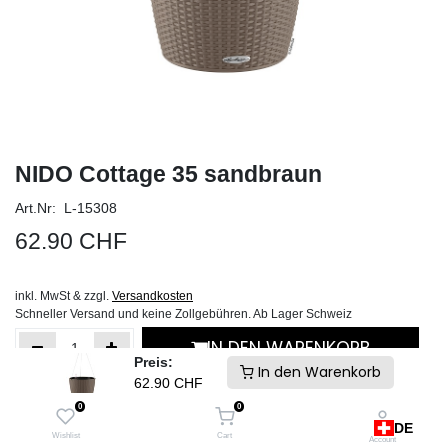
NIDO Cottage 35 sandbraun
Art.Nr: L-15308
62.90
CHF
inkl. MwSt & zzgl.
Versandkosten
Schneller Versand und keine Zollgebühren. Ab Lager Schweiz
IN DEN WARENKORB
Preis:
In den Warenkorb
62.90
CHF
Auf die Wunschliste
0
0
DE
Wishlist
Cart
Account