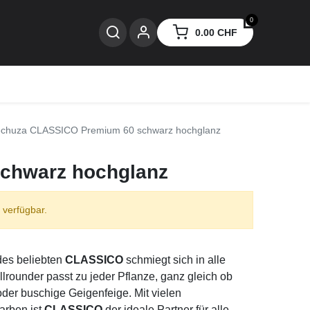
0
0.00
CHF
nzen
chuza CLASSICO Premium 60 schwarz hochglanz
chwarz hochglanz
 verfügbar.
des beliebten
CLASSICO
schmiegt sich in alle
ounder passt zu jeder Pflanze, ganz gleich ob
oder buschige Geigenfeige. Mit vielen
arben ist
CLASSICO
der ideale Partner für alle