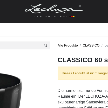
gefässe
Zubehör + Ersatzteile
Topf + Pflanze
Pfla
Alle Produkte
CLASSICO
Le
CLASSICO 60 s
Dieses Produkt ist nicht länger
Die harmonisch-runde Form 
Räume ein. Der LECHUZA-Allr
skulpturenartige Sanseviera 
verschiedenen Größen und F