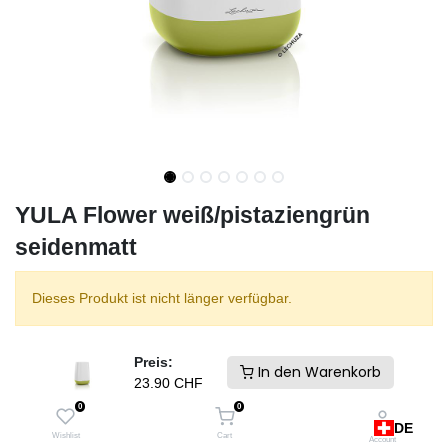
YULA Flower weiß/pistaziengrün
seidenmatt
Dieses Produkt ist nicht länger verfügbar.
Preis:
Charakteristisch für modernes Wohnen oder Modern Living ist ein
In den Warenkorb
23.90
CHF
geradliniger Stil, der nicht vieler Gestaltungselemente bedarf.
0
0
Konkret heißt das, mit wenigen Handgriffen und ausgewählten
DE
Lieblingsstücken aus dem eigenen Zuhause ein kleines,
Wishlist
Cart
Account