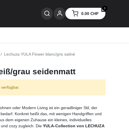
0
0.00
CHF
nzen
Lechuza YULA Flower blanc/gris satiné
iß/grau seidenmatt
 verfügbar.
hnen oder Modern Living ist ein geradliniger Stil, der
 bedarf. Konkret heißt das, mit wenigen Handgriffen und
us dem eigenen Zuhause ein kleines, individuelles
 und cozy zugleich. Die
YULA-Collection von LECHUZA