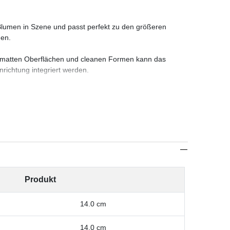
e Blumen in Szene und passt perfekt zu den größeren
nen.
, matten Oberflächen und cleanen Formen kann das
nrichtung integriert werden.
Produkt
14.0
cm
14.0
cm