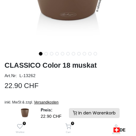
CLASSICO Color 18 muskat
Art.Nr: L-13262
22.90
CHF
inkl. MwSt & zzgl.
Versandkosten
Schneller Versand und keine Zollgebühren. Ab Lager Schweiz
Preis:
In den Warenkorb
22.90
CHF
IN DEN WARENKORB
0
0
DE
Auf die Wunschliste
Wishlist
Cart
Account