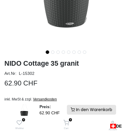
NIDO Cottage 35 granit
Art.Nr: L-15302
62.90
CHF
inkl. MwSt & zzgl.
Versandkosten
Schneller Versand und keine Zollgebühren. Ab Lager Schweiz
Preis:
In den Warenkorb
62.90
CHF
IN DEN WARENKORB
0
0
DE
Auf die Wunschliste
Wishlist
Cart
Account