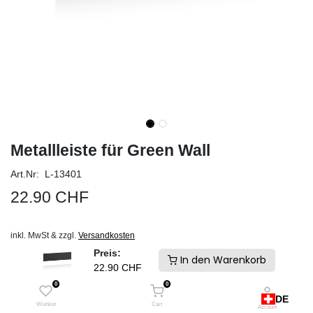
Metallleiste für Green Wall
Art.Nr: L-13401
22.90
CHF
inkl. MwSt & zzgl.
Versandkosten
Schneller Versand und keine Zollgebühren. Ab Lager Schweiz
Preis:
In den Warenkorb
22.90
CHF
IN DEN WARENKORB
0
0
DE
Auf die Wunschliste
Wishlist
Cart
Account