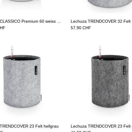
Add to Cart
Add to Cart
Lechuza CLASSICO Premium 60 weiss hochglanz
Lechuza TRENDCOVER 32 Felt h
HF
57.90
CHF
Add to Cart
Add to Cart
 TRENDCOVER 23 Felt hellgrau