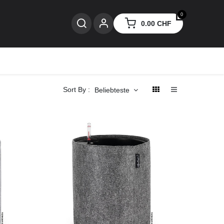
0
0.00
CHF
nzen
Sort By :
Beliebteste