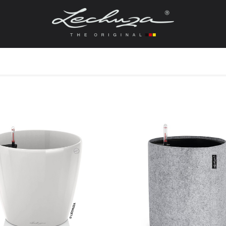
gefässe
Zubehör + Ersatzteile
Topf + Pflanze
Pfla