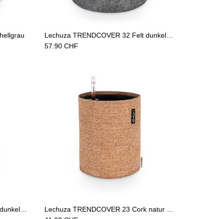
Add to Cart
ellgrau
Lechuza TRENDCOVER 32 Felt dunkelgrau
57.90
CHF
Add to Cart
Lechuza TRENDCOVER 23 Felt dunkelgrau
Lechuza TRENDCOVER 23 Cork natur hell