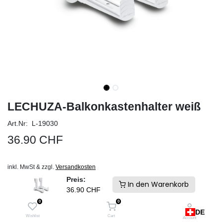
LECHUZA-Balkonkastenhalter weiß
Art.Nr: L-19030
36.90
CHF
inkl. MwSt & zzgl.
Versandkosten
Schneller Versand und keine Zollgebühren. Ab Lager Schweiz
Preis:
In den Warenkorb
36.90
CHF
IN DEN WARENKORB
0
0
DE
Auf die Wunschliste
Wishlist
Cart
Account