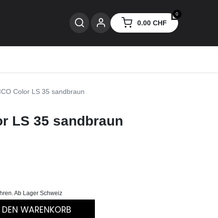
0
0.00
CHF
nzen
CO Color LS 35 sandbraun
r LS 35 sandbraun
ühren. Ab Lager Schweiz
N DEN WARENKORB