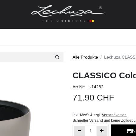
gefässe
Zubehör + Ersatzteile
Topf + Pflanze
Pfla
Alle Produkte
Lechuza CLASSI
CLASSICO Colo
Art.Nr: L-14282
71.90
CHF
inkl. MwSt & zzgl.
Versandkosten
Schneller Versand und keine Zollgeb
I