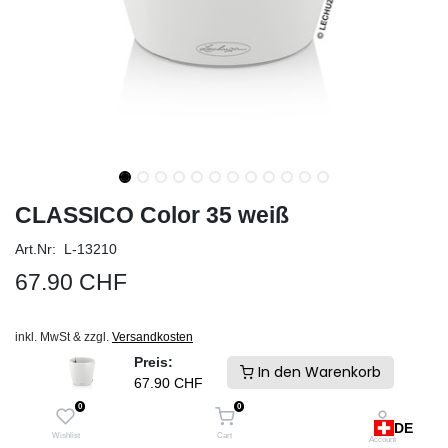
CLASSICO Color 35 weiß
Art.Nr: L-13210
67.90
CHF
inkl. MwSt & zzgl.
Versandkosten
Schneller Versand und keine Zollgebühren. Ab Lager Schweiz
Preis:
In den Warenkorb
67.90
CHF
IN DEN WARENKORB
0
0
DE
Auf die Wunschliste
Wishlist
Cart
Account