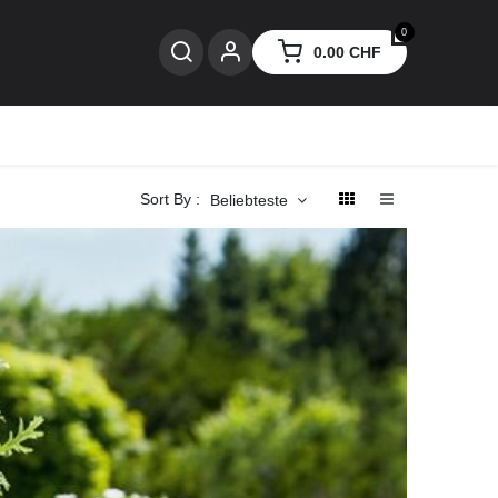
0
0.00
CHF
nzen
Sort By :
Beliebteste