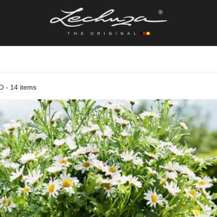
gefässe
Zubehör + Ersatzteile
Topf + Pflanze
Pfla
O
- 14 items