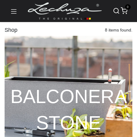
0
Shop
8 items found.
BALCONERA
STONE