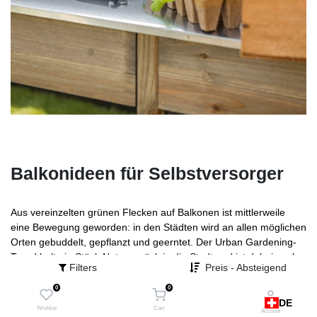
Balkonideen für Selbstversorger
Aus vereinzelten grünen Flecken auf Balkonen ist mittlerweile
eine Bewegung geworden: in den Städten wird an allen möglichen
Orten gebuddelt, gepflanzt und geerntet. Der Urban Gardening-
Trend holt ein Stück Natur zurück in die Stadt und ist dabei auch
Filters
Preis - Absteigend
noch ganz leicht umzusetzen. Alles, was man braucht, ist eine
kleine Anbaufläche, Lust auf selbst gezogene Pflanzen und ein
0
0
wenig Kreativität. Die vielseitigen Gefäße der LECHUZA Stone
DE
Wishlist
Cart
Account
Collection sind ideale Partner beim Anbau von Gemüse, Kräutern