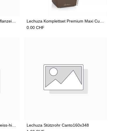
Add to Cart
Lechuza Ersatzteil Steingrauer Pflanzeinsatz zu Canto Säule/Würfel
Lechuza Komplettset Premium Maxi Cubi taupe hochglanz
0.00
CHF
Add to Cart
Lechuza CUBE Glossy CAT 14 weiss-highgloss
Lechuza Stützrohr Canto160x348