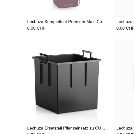
Add to Cart
Lechuza Komplettset Premium Maxi Cubi Cubi pastellviolet
0.00
CHF
0.00
CH
Add to Cart
Lechuza Ersatzteil Pflanzeinsatz zu CUBE 50, CANTO 50, CURSIVO 50