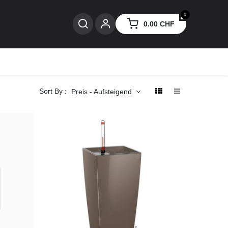
0
0.00
CHF
nzen
Sort By :
Preis - Aufsteigend