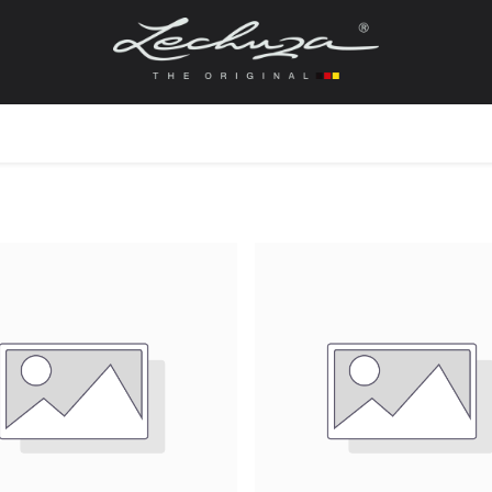
gefässe
Zubehör + Ersatzteile
Topf + Pflanze
Pfla