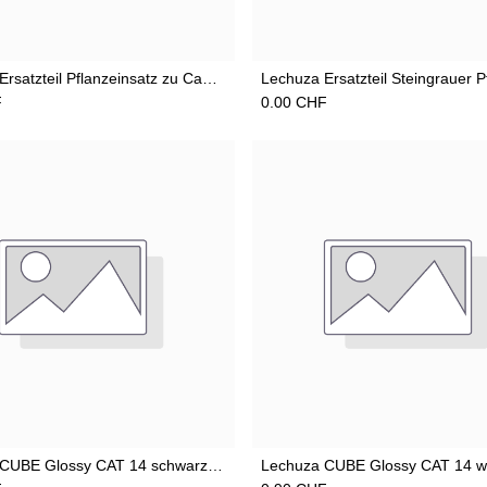
Add to Cart
Add to Cart
Lechuza Ersatzteil Pflanzeinsatz zu Canto Säule/Würfel 30 sandbeige
F
0.00
CHF
Add to Cart
Add to Cart
Lechuza CUBE Glossy CAT 14 schwarz-highgloss