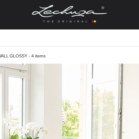
gefässe
Zubehör + Ersatzteile
Topf + Pflanze
Pfla
ALL GLOSSY
- 4 items