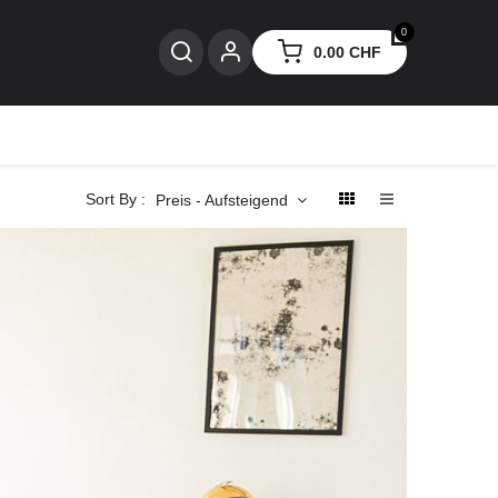
0
0.00
CHF
nzen
Sort By :
Preis - Aufsteigend