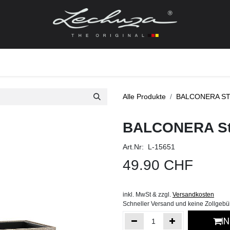
gefässe
Zubehör + Ersatzteile
Topf + Pflanze
Pfla
Alle Produkte
BALCONERA S
BALCONERA St
Art.Nr: L-15651
49.90
CHF
inkl. MwSt & zzgl.
Versandkosten
Schneller Versand und keine Zollgeb
I