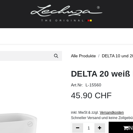
gefässe
Zubehör + Ersatzteile
Topf + Pflanze
Pfla
Alle Produkte
DELTA 10 und 2
DELTA 20 weiß
Art.Nr: L-15560
45.90
CHF
inkl. MwSt & zzgl.
Versandkosten
Schneller Versand und keine Zollgeb
I