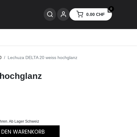
0
0.00
CHF
nzen
0
Lechuza DELTA 20 weiss hochglanz
 hochglanz
ühren. Ab Lager Schweiz
N DEN WARENKORB