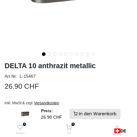
DELTA 10 anthrazit metallic
Art.Nr: L-15467
26.90
CHF
inkl. MwSt & zzgl.
Versandkosten
Schneller Versand und keine Zollgebühren. Ab Lager Schweiz
Preis:
In den Warenkorb
26.90
CHF
IN DEN WARENKORB
0
0
DE
Auf die Wunschliste
Wishlist
Cart
Account