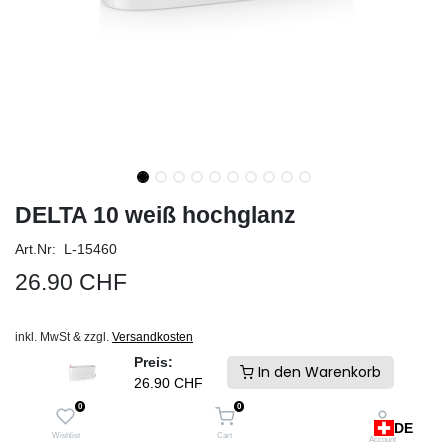
DELTA 10 weiß hochglanz
Art.Nr: L-15460
26.90
CHF
inkl. MwSt & zzgl.
Versandkosten
Schneller Versand und keine Zollgebühren. Ab Lager Schweiz
Preis:
In den Warenkorb
26.90
CHF
IN DEN WARENKORB
0
0
DE
Auf die Wunschliste
Wishlist
Cart
Account